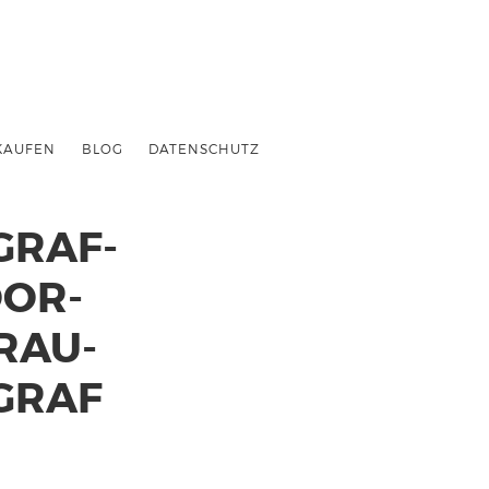
KAUFEN
BLOG
DATENSCHUTZ
GRAF-
OOR-
RAU-
GRAF