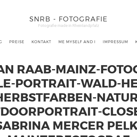
SNRB - FOTOGRAFIE
Fotografie made in Rheinlandpfalz
G
PREISE
KONTAKT
ME MYSELF AND I
IMPRESSUM
AN RAAB-MAINZ-FOTO
LE-PORTRAIT-WALD-HE
HERBSTFARBEN-NATUR
DOORPORTRAIT-CLOS
SABRINA MERCER PELK