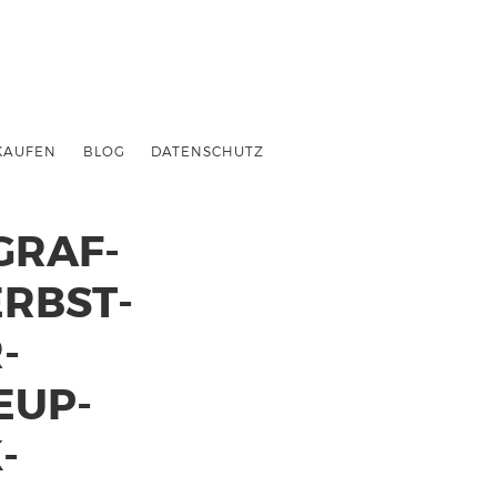
KAUFEN
BLOG
DATENSCHUTZ
GRAF-
RBST-
-
EUP-
-